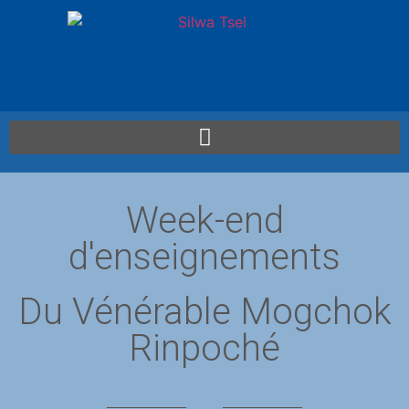
Week-end
d'enseignements
Du Vénérable Mogchok
Rinpoché